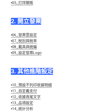
▪05_打烊關帳
2. 開立發票
▪06_發票雲設定
▪07_稅別與稅率
▪08_載具與統編
▪09_設定發票Logo
3. 其他進階設定
▪10_預設不列印收據明細
▪11_自定義支付
▪12_收據頁尾文字
▪13_品項設定
▪14_統計分析