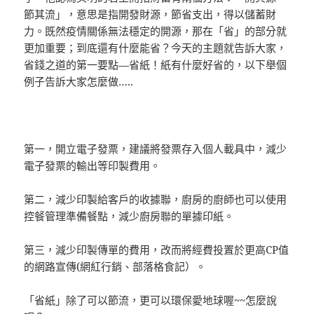
節其流」，意思是指開發財源，節省支出，得以儲蓄財
力。既然疫情關係無法穩定的開源，那在「省」的部分就
更加重要；到底還有什麼能省？今天的主題就告訴大家，
省錢之道的第一要點—省紙！紙有什麼好省的，以下舉個
例子告訴大家怎麼做…..
第一，開立電子發票，建議將發票存入個人載具中，減少
電子發票的輸出等印製費用。
第二，減少印製給客戶的收據聯，廚房的廚師也可以使用
控餐管理準備餐點，減少廚房聯的單據印紙。
第三，減少印製傳單的費用，改而將經費投置於更高CP值
的網路宣傳(網紅行銷、部落格食記）。
「省紙」除了可以節流，更可以環保愛地球喔~~怎麼說