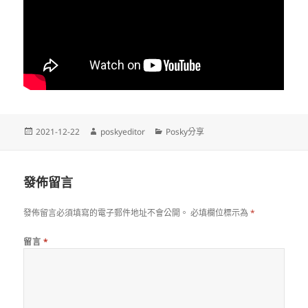
發
作
分
2021-12-22
poskyeditor
Posky分享
佈
者
類
日
期:
發佈留言
發佈留言必須填寫的電子郵件地址不會公開。
必填欄位標示為
*
留言
*