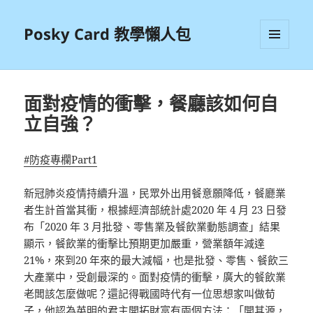
Posky Card 教學懶人包
選單及
小工具
面對疫情的衝擊，餐廳該如何自
立自強？
#防疫專欄Part1
新冠肺炎疫情持續升溫，民眾外出用餐意願降低，餐廳業
者生計首當其衝，根據經濟部統計處2020 年 4 月 23 日發
布「2020 年 3 月批發、零售業及餐飲業動態調查」結果
顯示，餐飲業的衝擊比預期更加嚴重，營業額年減達
21%，來到20 年來的最大減幅，也是批發、零售、餐飲三
大產業中，受創最深的。面對疫情的衝擊，廣大的餐飲業
老闆該怎麼做呢？還記得戰國時代有一位思想家叫做荀
子，他認為英明的君主開拓財富有兩個方法：「開其源，