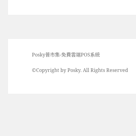
Posky普市集-免費雲端POS系統
©Copyright by Posky. All Rights Reserved