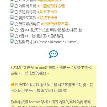
15.6”大螢幕
#觸控面板操作
內建出單機
#一體成形好方便
字體看得清
#點餐不出錯
觸控又靈敏
#好按不卡卡
螢幕可調角度
#抬頭低頭都不累
5個USB孔(可外接出單機/貼紙機/掃碼槍)
1個RJ11錢櫃接頭/1個網路孔
整機尺寸(407mm**382mm**232mm)
SUNMI T2 是All in one出單機，他是一台點餐主機+出
單機，一體成型的機器。
升級PRO版可以達到多主機網路直連出單功能，就
可以使用平板/手機來控制T2出單囉!
作業系統是Android架構，但是內建的商城為商米商