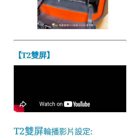
【T2雙屏】
T2雙屏
輪播影片設定: