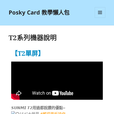
Posky Card 教學懶人包
選單及
小工具
T2系列機器說明
【T2單屏】
𝙎𝙐𝙉𝙈𝙄 𝙏𝟮用過都說讚的優點~